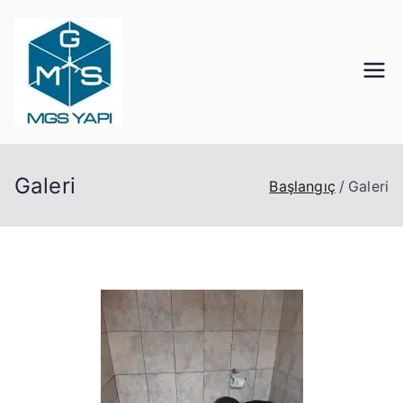
Mgs Yapı
Kocaeli Tıkanık Açma
Galeri
Başlangıç
Galeri