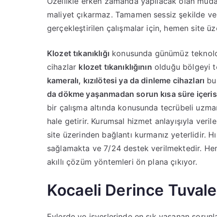
Özellikle erken zamanda yapılacak olan müdah
maliyet çıkarmaz. Tamamen sessiz şekilde ve
gerçekleştirilen çalışmalar için, hemen site üz
Klozet tıkanıklığı
konusunda günümüz teknolojis
cihazlar
klozet tıkanıklığının
olduğu bölgeyi te
kameralı, kızılötesi ya da dinleme cihazları
bul
da dökme yaşanmadan sorun kısa süre içeri
bir çalışma altında konusunda tecrübeli uzman 
hale getirir. Kurumsal hizmet anlayışıyla veri
site üzerinden bağlantı kurmanız yeterlidir. 
sağlamakta ve 7/24 destek verilmektedir. Hem
akıllı çözüm yöntemleri ön plana çıkıyor.
Kocaeli Derince Tuvale
Evlerde ve işyerlerinde en sık yaşanan sorun