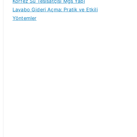
Körfez Su Tesisatçısı Mgs Yapı
Lavabo Gideri Açma: Pratik ve Etkili
Yöntemler