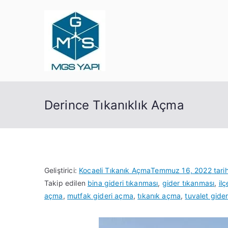
Mgs Yapı
Kocaeli Tıkanık Açma
Derince Tıkanıklık Açma
Geliştirici:
Kocaeli Tıkanık Açma
Temmuz 16, 2022
tari
Takip edilen
bina gideri tıkanması
,
gider tıkanması
,
ilç
açma
,
mutfak gideri açma
,
tıkanık açma
,
tuvalet gide