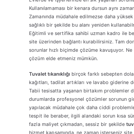
Kullanılamaması bir kenara dursun aynı zaman
Zamanında müdahale edilmezse daha yüksek m
sağlıklı bir şekilde bu alanı yeniden kullanabi
Eğitimli ve sertifika sahibi uzman kadro ile b
site üzerinden bağlantı kurabilirsiniz. Tam do
sorunlar hızlı biçimde çözüme kavuşuyor. Ne
çözüm elde etmeniz mümkün.
Tuvalet tıkanıklığı
birçok farklı sebepten dola
kağıtları, tadilat artıkları ve lavabo giderin
Tabii tesisatta yaşanan birtakım problemler de
durumlarda profesyonel çözümler sorunun gide
yapılacak müdahale çok daha ciddi problemler y
tespit ile beraber, ilgili alandaki sorun kısa
fazla maliyet çıkmadan, sessiz bir şekilde
tuv
hizmet kapsamında, ne zaman isterseniz site 