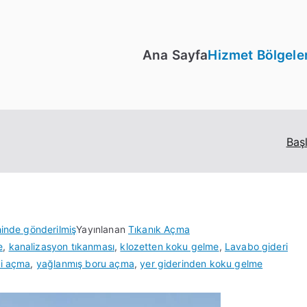
Ana Sayfa
Hizmet Bölgeler
Baş
hinde gönderilmiş
Yayınlanan
Tıkanık Açma
e
,
kanalizasyon tıkanması
,
klozetten koku gelme
,
Lavabo gideri
ri açma
,
yağlanmış boru açma
,
yer giderinden koku gelme