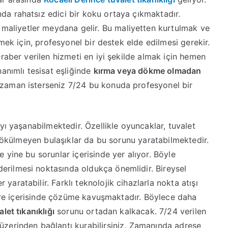
da rahatsız edici bir koku ortaya çıkmaktadır.
aliyetler meydana gelir. Bu maliyetten kurtulmak ve
lmek için, profesyonel bir destek elde edilmesi gerekir.
eraber verilen hizmeti en iyi şekilde almak için hemen
nanımlı tesisat eşliğinde
kırma veya dökme olmadan
 zaman isterseniz 7/24 bu konuda profesyonel bir
yı yaşanabilmektedir. Özellikle oyuncaklar, tuvalet
e dökülmeyen bulaşıklar da bu sorunu yaratabilmektedir.
 yine bu sorunlar içerisinde yer alıyor. Böyle
rilmesi noktasında oldukça önemlidir. Bireysel
aratabilir. Farklı teknolojik cihazlarla nokta atışı
 süre içerisinde çözüme kavuşmaktadır. Böylece daha
alet tıkanıklığı
sorunu ortadan kalkacak. 7/24 verilen
üzerinden bağlantı kurabilirsiniz. Zamanında adrese