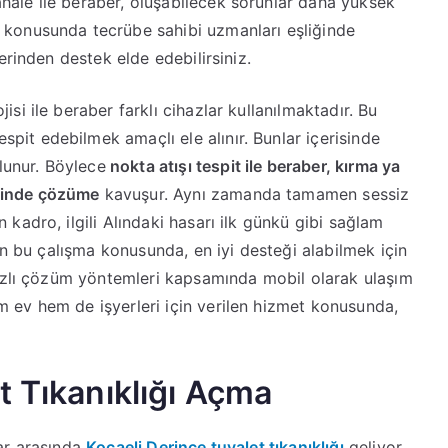
ale ile beraber, oluşabilecek sorunlar daha yüksek
 konusunda tecrübe sahibi uzmanları eşliğinde
erinden destek elde edebilirsiniz.
i ile beraber farklı cihazlar kullanılmaktadır. Bu
spit edebilmek amaçlı ele alınır. Bunlar içerisinde
unur. Böylece
nokta atışı tespit ile beraber, kırma ya
sinde çözüme
kavuşur. Aynı zamanda tamamen sessiz
kadro, ilgili Alındaki hasarı ilk günkü gibi sağlam
len bu çalışma konusunda, en iyi desteği alabilmek için
Hızlı çözüm yöntemleri kapsamında mobil olarak ulaşım
 ev hem de işyerleri için verilen hizmet konusunda,
t Tıkanıklığı Açma
lar arasında
Kocaeli Derince tuvalet tıkanıklığı
geliyor.