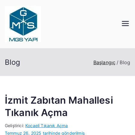
İçeriğe
geç
Mgs Yapı
Kocaeli Tıkanık Açma
Blog
Başlangıç
Blog
İzmit Zabıtan Mahallesi
Tıkanık Açma
Geliştirici:
Kocaeli Tıkanık Açma
Temmuz 26, 2025
tarihinde gönderilmiş