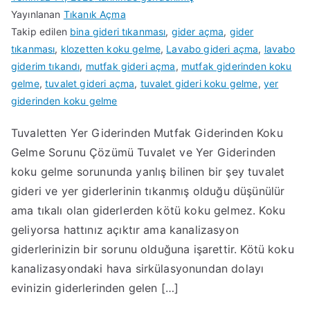
Yayınlanan
Tıkanık Açma
Takip edilen
bina gideri tıkanması
,
gider açma
,
gider
tıkanması
,
klozetten koku gelme
,
Lavabo gideri açma
,
lavabo
giderim tıkandı
,
mutfak gideri açma
,
mutfak giderinden koku
gelme
,
tuvalet gideri açma
,
tuvalet gideri koku gelme
,
yer
giderinden koku gelme
Tuvaletten Yer Giderinden Mutfak Giderinden Koku
Gelme Sorunu Çözümü Tuvalet ve Yer Giderinden
koku gelme sorununda yanlış bilinen bir şey tuvalet
gideri ve yer giderlerinin tıkanmış olduğu düşünülür
ama tıkalı olan giderlerden kötü koku gelmez. Koku
geliyorsa hattınız açıktır ama kanalizasyon
giderlerinizin bir sorunu olduğuna işarettir. Kötü koku
kanalizasyondaki hava sirkülasyonundan dolayı
evinizin giderlerinden gelen […]