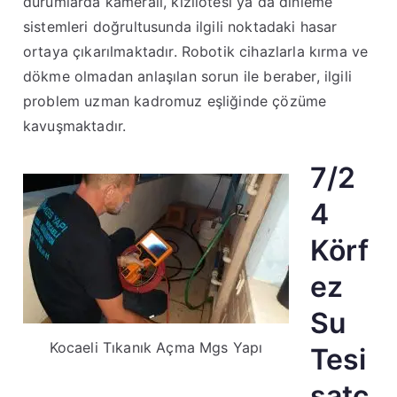
durumlarda kameralı, kızılötesi ya da dinleme
sistemleri doğrultusunda ilgili noktadaki hasar
ortaya çıkarılmaktadır. Robotik cihazlarla kırma ve
dökme olmadan anlaşılan sorun ile beraber, ilgili
problem uzman kadromuz eşliğinde çözüme
kavuşmaktadır.
7/2
4
Körf
ez
Su
Kocaeli Tıkanık Açma Mgs Yapı
Tesi
satç