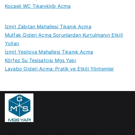
Kocaeli WC Tıkanıklığı Açma
İzmit Zabıtan Mahallesi Tıkanık Açma
Mutfak Gideri Açma Sorunlardan Kurtulmanın Etkili
Yolları
İzmit Yeşilova Mahallesi Tıkanık Açma
Körfez Su Tesisatçısı Mgs Yapı
Lavabo Gideri Açma: Pratik ve Etkili Yöntemler