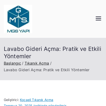
Mgs Yapı
Kocaeli Tıkanık Açma
Lavabo Gideri Açma: Pratik ve Etkili
Yöntemler
Başlangıç
Tıkanık Açma
Lavabo Gideri Açma: Pratik ve Etkili Yöntemler
Geliştirici:
Kocaeli Tıkanık Açma
Temmuz 20, 2025
tarihinde gönderilmiş