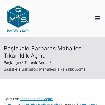
İçeriğe
geç
Mgs Yapı
Kocaeli Tıkanık Açma
Başiskele Barbaros Mahallesi
Tıkanıklık Açma
Başlangıç
Tıkanık Açma
Başiskele Barbaros Mahallesi Tıkanıklık Açma
Geliştirici:
Kocaeli Tıkanık Açma
Ekim 11, 2022
tarihinde gönderilmiş
Yayınlanan
Tıkanık Açma