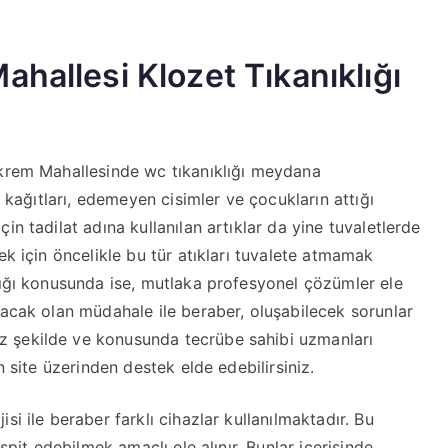
hallesi Klozet Tıkanıklığı
Ekrem Mahallesinde wc tıkanıklığı meydana
t kağıtları, edemeyen cisimler ve çocukların attığı
n tadilat adına kullanılan artıklar da yine tuvaletlerde
ek için öncelikle bu tür atıkları tuvalete atmamak
lığı konusunda ise, mutlaka profesyonel çözümler ele
lacak olan müdahale ile beraber, oluşabilecek sorunlar
 şekilde ve konusunda tecrübe sahibi uzmanları
n site üzerinden destek elde edebilirsiniz.
i ile beraber farklı cihazlar kullanılmaktadır. Bu
spit edebilmek amaçlı ele alınır. Bunlar içerisinde