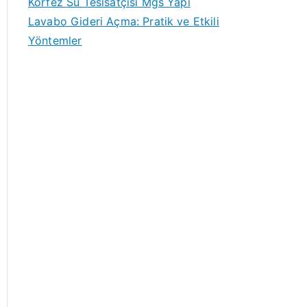
Körfez Su Tesisatçısı Mgs Yapı
Lavabo Gideri Açma: Pratik ve Etkili
Yöntemler