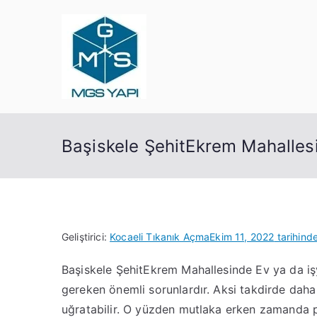
İçeriğe
geç
Mgs Yapı
Kocaeli Tıkanık Açma
Başiskele ŞehitEkrem Mahallesi
Geliştirici:
Kocaeli Tıkanık Açma
Ekim 11, 2022
tarihind
Başiskele ŞehitEkrem Mahallesinde Ev ya da işy
gereken önemli sorunlardır. Aksi takdirde daha
uğratabilir. O yüzden mutlaka erken zamanda 