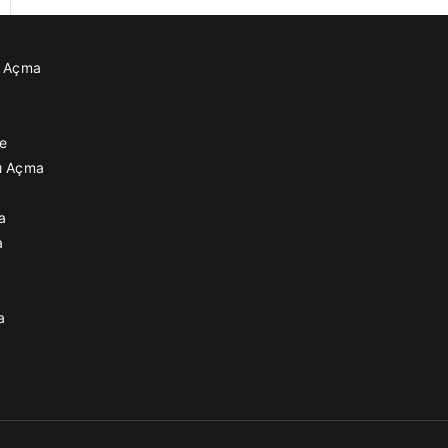
ğı Açma
e
ğı Açma
a
a
a