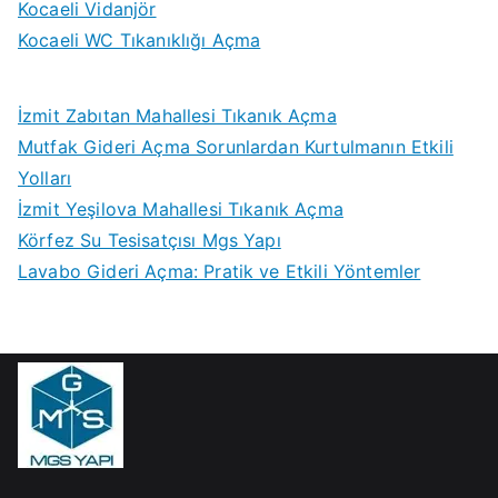
Kocaeli Vidanjör
Kocaeli WC Tıkanıklığı Açma
İzmit Zabıtan Mahallesi Tıkanık Açma
Mutfak Gideri Açma Sorunlardan Kurtulmanın Etkili
Yolları
İzmit Yeşilova Mahallesi Tıkanık Açma
Körfez Su Tesisatçısı Mgs Yapı
Lavabo Gideri Açma: Pratik ve Etkili Yöntemler