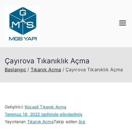
İçeriğe
geç
Mgs Yapı
Kocaeli Tıkanık Açma
Çayırova Tıkanıklık Açma
Başlangıç
Tıkanık Açma
Çayırova Tıkanıklık Açma
Geliştirici:
Kocaeli Tıkanık Açma
Temmuz 16, 2022
tarihinde gönderilmiş
Yayınlanan
Tıkanık Açma
Takip edilen
ilçe