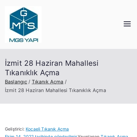
İçeriğe
geç
Mgs Yapı
Kocaeli Tıkanık Açma
İzmit 28 Haziran Mahallesi
Tıkanıklık Açma
Başlangıç
Tıkanık Açma
İzmit 28 Haziran Mahallesi Tıkanıklık Açma
Geliştirici:
Kocaeli Tıkanık Açma
Ekim 14, 2022
tarihinde gönderilmiş
Yayınlanan
Tıkanık Açma