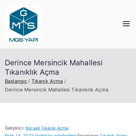
İçeriğe
geç
Mgs Yapı
Kocaeli Tıkanık Açma
Derince Mersincik Mahallesi
Tıkanıklık Açma
Başlangıç
Tıkanık Açma
Derince Mersincik Mahallesi Tıkanıklık Açma
Geliştirici:
Kocaeli Tıkanık Açma
Ekim 14, 2022
tarihinde gönderilmiş
Yayınlanan
Tıkanık Açma