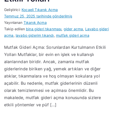
Geliştirici:
Kocaeli Tıkanık Açma
Temmuz 25, 2025
tarihinde gönderilmiş
Yayınlanan
Tıkanık Açma
Takip edilen
bina gideri tıkanması
,
gider açma
,
Lavabo gideri
açma
,
lavabo giderim tıkandı
,
mutfak gideri açma
Mutfak Gideri Açma: Sorunlardan Kurtulmanın Etkili
Yolları Mutfaklar, bir evin en işlek ve kullanışlı
alanlarından biridir. Ancak, zamanla mutfak
giderlerinde biriken yağ, yemek artıkları ve diğer
atıklar, tıkanmalara ve hoş olmayan kokulara yol
açabilir. Bu nedenle, mutfak giderlerinin düzenli
olarak temizlenmesi ve açılması önemlidir. Bu
makalede, mutfak gideri açma konusunda sizlere
etkili yöntemler ve püf […]