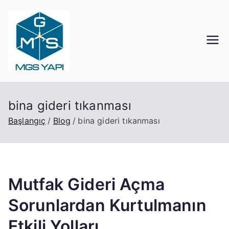
İçeriğe
geç
Mgs Yapı
Kocaeli Tıkanık Açma
bina gideri tıkanması
Başlangıç
Blog
bina gideri tıkanması
Mutfak Gideri Açma
Sorunlardan Kurtulmanın
Etkili Yolları