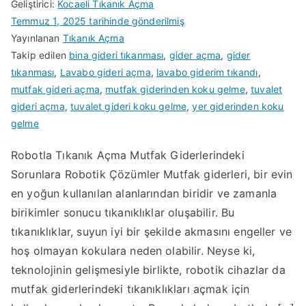
Geliştirici:
Kocaeli Tıkanık Açma
Temmuz 1, 2025
tarihinde gönderilmiş
Yayınlanan
Tıkanık Açma
Takip edilen
bina gideri tıkanması
,
gider açma
,
gider
tıkanması
,
Lavabo gideri açma
,
lavabo giderim tıkandı
,
mutfak gideri açma
,
mutfak giderinden koku gelme
,
tuvalet
gideri açma
,
tuvalet gideri koku gelme
,
yer giderinden koku
gelme
Robotla Tıkanık Açma Mutfak Giderlerindeki
Sorunlara Robotik Çözümler Mutfak giderleri, bir evin
en yoğun kullanılan alanlarından biridir ve zamanla
birikimler sonucu tıkanıklıklar oluşabilir. Bu
tıkanıklıklar, suyun iyi bir şekilde akmasını engeller ve
hoş olmayan kokulara neden olabilir. Neyse ki,
teknolojinin gelişmesiyle birlikte, robotik cihazlar da
mutfak giderlerindeki tıkanıklıkları açmak için