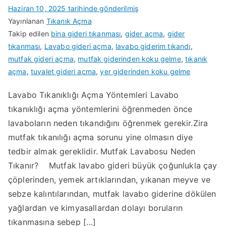
Haziran 10, 2025
tarihinde gönderilmiş
Yayınlanan
Tıkanık Açma
Takip edilen
bina gideri tıkanması
,
gider açma
,
gider
tıkanması
,
Lavabo gideri açma
,
lavabo giderim tıkandı
,
mutfak gideri açma
,
mutfak giderinden koku gelme
,
tıkanık
açma
,
tuvalet gideri açma
,
yer giderinden koku gelme
Lavabo Tıkanıklığı Açma Yöntemleri Lavabo
tıkanıklığı açma yöntemlerini öğrenmeden önce
lavaboların neden tıkandığını öğrenmek gerekir.Zira
mutfak tıkanılığı açma sorunu yine olmasın diye
tedbir almak gereklidir. Mutfak Lavabosu Neden
Tıkanır? Mutfak lavabo gideri büyük çoğunlukla çay
çöplerinden, yemek artıklarından, yıkanan meyve ve
sebze kalıntılarından, mutfak lavabo giderine dökülen
yağlardan ve kimyasallardan dolayı boruların
tıkanmasına sebep […]