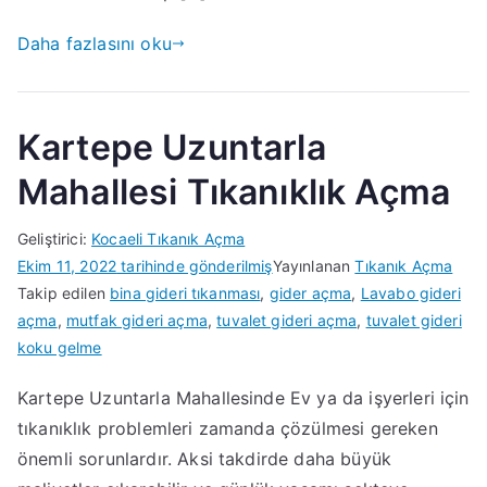
Daha fazlasını oku
Kartepe Uzuntarla
Mahallesi Tıkanıklık Açma
Geliştirici:
Kocaeli Tıkanık Açma
Ekim 11, 2022
tarihinde gönderilmiş
Yayınlanan
Tıkanık Açma
Takip edilen
bina gideri tıkanması
,
gider açma
,
Lavabo gideri
açma
,
mutfak gideri açma
,
tuvalet gideri açma
,
tuvalet gideri
koku gelme
Kartepe Uzuntarla Mahallesinde Ev ya da işyerleri için
tıkanıklık problemleri zamanda çözülmesi gereken
önemli sorunlardır. Aksi takdirde daha büyük