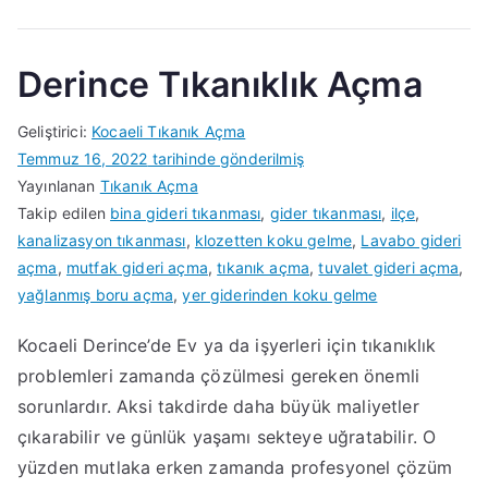
Derince Tıkanıklık Açma
Geliştirici:
Kocaeli Tıkanık Açma
Temmuz 16, 2022
tarihinde gönderilmiş
Yayınlanan
Tıkanık Açma
Takip edilen
bina gideri tıkanması
,
gider tıkanması
,
ilçe
,
kanalizasyon tıkanması
,
klozetten koku gelme
,
Lavabo gideri
açma
,
mutfak gideri açma
,
tıkanık açma
,
tuvalet gideri açma
,
yağlanmış boru açma
,
yer giderinden koku gelme
Kocaeli Derince’de Ev ya da işyerleri için tıkanıklık
problemleri zamanda çözülmesi gereken önemli
sorunlardır. Aksi takdirde daha büyük maliyetler
çıkarabilir ve günlük yaşamı sekteye uğratabilir. O
yüzden mutlaka erken zamanda profesyonel çözüm