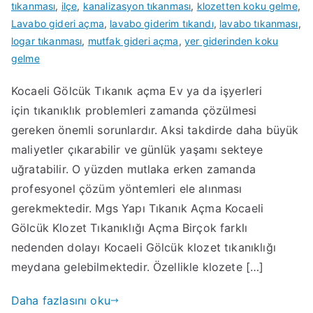
tıkanması
,
ilçe
,
kanalizasyon tıkanması
,
klozetten koku gelme
,
Lavabo gideri açma
,
lavabo giderim tıkandı
,
lavabo tıkanması
,
logar tıkanması
,
mutfak gideri açma
,
yer giderinden koku
gelme
Kocaeli Gölcük Tıkanık açma Ev ya da işyerleri
için tıkanıklık problemleri zamanda çözülmesi
gereken önemli sorunlardır. Aksi takdirde daha büyük
maliyetler çıkarabilir ve günlük yaşamı sekteye
uğratabilir. O yüzden mutlaka erken zamanda
profesyonel çözüm yöntemleri ele alınması
gerekmektedir. Mgs Yapı Tıkanık Açma Kocaeli
Gölcük Klozet Tıkanıklığı Açma Birçok farklı
nedenden dolayı Kocaeli Gölcük klozet tıkanıklığı
meydana gelebilmektedir. Özellikle klozete […]
Daha fazlasını oku