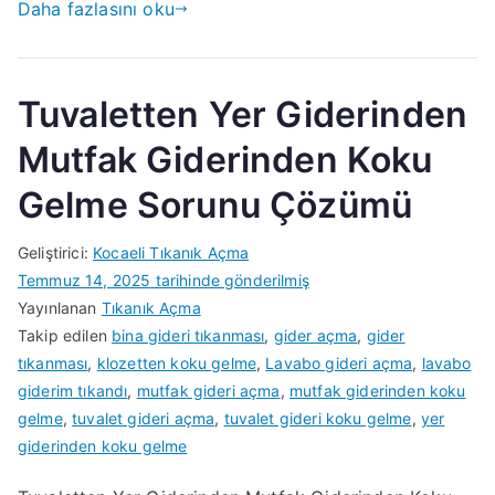
Daha fazlasını oku
Tuvaletten Yer Giderinden
Mutfak Giderinden Koku
Gelme Sorunu Çözümü
Geliştirici:
Kocaeli Tıkanık Açma
Temmuz 14, 2025
tarihinde gönderilmiş
Yayınlanan
Tıkanık Açma
Takip edilen
bina gideri tıkanması
,
gider açma
,
gider
tıkanması
,
klozetten koku gelme
,
Lavabo gideri açma
,
lavabo
giderim tıkandı
,
mutfak gideri açma
,
mutfak giderinden koku
gelme
,
tuvalet gideri açma
,
tuvalet gideri koku gelme
,
yer
giderinden koku gelme