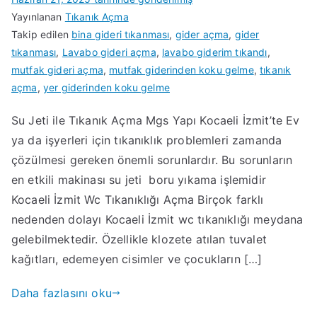
Yayınlanan
Tıkanık Açma
Takip edilen
bina gideri tıkanması
,
gider açma
,
gider
tıkanması
,
Lavabo gideri açma
,
lavabo giderim tıkandı
,
mutfak gideri açma
,
mutfak giderinden koku gelme
,
tıkanık
açma
,
yer giderinden koku gelme
Su Jeti ile Tıkanık Açma Mgs Yapı Kocaeli İzmit’te Ev
ya da işyerleri için tıkanıklık problemleri zamanda
çözülmesi gereken önemli sorunlardır. Bu sorunların
en etkili makinası su jeti boru yıkama işlemidir
Kocaeli İzmit Wc Tıkanıklığı Açma Birçok farklı
nedenden dolayı Kocaeli İzmit wc tıkanıklığı meydana
gelebilmektedir. Özellikle klozete atılan tuvalet
kağıtları, edemeyen cisimler ve çocukların […]
Daha fazlasını oku