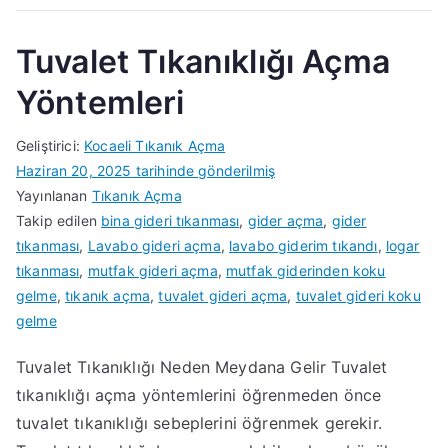
Tuvalet Tıkanıklığı Açma
Yöntemleri
Geliştirici:
Kocaeli Tıkanık Açma
Haziran 20, 2025
tarihinde gönderilmiş
Yayınlanan
Tıkanık Açma
Takip edilen
bina gideri tıkanması
,
gider açma
,
gider
tıkanması
,
Lavabo gideri açma
,
lavabo giderim tıkandı
,
logar
tıkanması
,
mutfak gideri açma
,
mutfak giderinden koku
gelme
,
tıkanık açma
,
tuvalet gideri açma
,
tuvalet gideri koku
gelme
Tuvalet Tıkanıklığı Neden Meydana Gelir Tuvalet
tıkanıklığı açma yöntemlerini öğrenmeden önce
tuvalet tıkanıklığı sebeplerini öğrenmek gerekir.