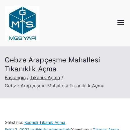
İçeriğe
geç
Mgs Yapı
Kocaeli Tıkanık Açma
Gebze Arapçeşme Mahallesi
Tıkanıklık Açma
Başlangıç
Tıkanık Açma
Gebze Arapçeşme Mahallesi Tıkanıklık Açma
Geliştirici:
Kocaeli Tıkanık Açma
Eylül 2, 2022
tarihinde gönderilmiş
Yayınlanan
Tıkanık Açma