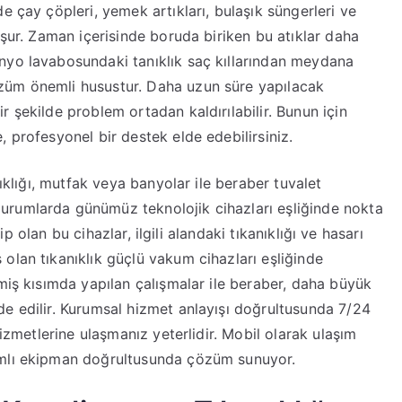
e çay çöpleri, yemek artıkları, bulaşık süngerleri ve
uşur. Zaman içerisinde boruda biriken bu atıklar daha
nyo lavabosundaki tanıklık saç kıllarından meydana
züm önemli husustur. Daha uzun süre yapılacak
 şekilde problem ortadan kaldırılabilir. Bunun için
 profesyonel bir destek elde edebilirsiniz.
nıklığı, mutfak veya banyolar ile beraber tuvalet
urumlarda günümüz teknolojik cihazları eşliğinde nokta
hip olan bu cihazlar, ilgili alandaki tıkanıklığı ve hasarı
olan tıkanıklık güçlü vakum cihazları eşliğinde
miş kısımda yapılan çalışmalar ile beraber, daha büyük
e edilir. Kurumsal hizmet anlayışı doğrultusunda 7/24
hizmetlerine ulaşmanız yeterlidir. Mobil olarak ulaşım
ımlı ekipman doğrultusunda çözüm sunuyor.