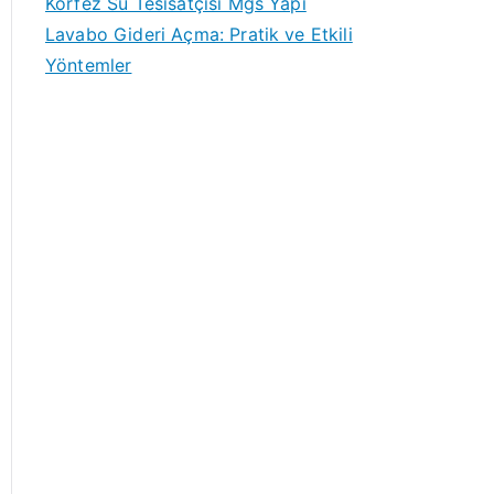
Körfez Su Tesisatçısı Mgs Yapı
Lavabo Gideri Açma: Pratik ve Etkili
Yöntemler