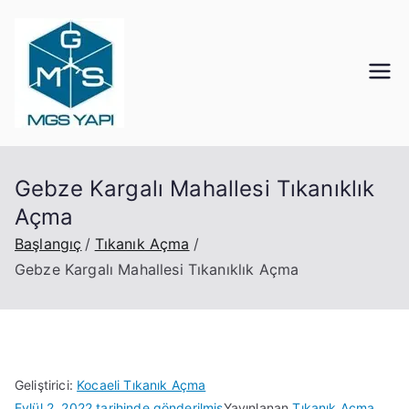
İçeriğe
geç
Mgs Yapı
Kocaeli Tıkanık Açma
Gebze Kargalı Mahallesi Tıkanıklık
Açma
Başlangıç
Tıkanık Açma
Gebze Kargalı Mahallesi Tıkanıklık Açma
Geliştirici:
Kocaeli Tıkanık Açma
Eylül 2, 2022
tarihinde gönderilmiş
Yayınlanan
Tıkanık Açma