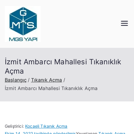
İçeriğe
geç
Mgs Yapı
Kocaeli Tıkanık Açma
İzmit Ambarcı Mahallesi Tıkanıklık
Açma
Başlangıç
Tıkanık Açma
İzmit Ambarcı Mahallesi Tıkanıklık Açma
Geliştirici:
Kocaeli Tıkanık Açma
Ekim 14, 2022
tarihinde gönderilmiş
Yayınlanan
Tıkanık Açma