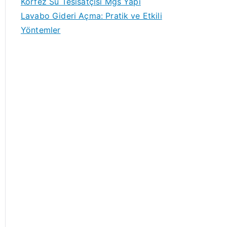
Körfez Su Tesisatçısı Mgs Yapı
Lavabo Gideri Açma: Pratik ve Etkili
Yöntemler