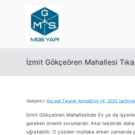
İçeriğe
geç
Mgs Yapı
Kocaeli Tıkanık Açma
İzmit Gökçeören Mahallesi Tıka
Geliştirici:
Kocaeli Tıkanık Açma
Ekim 14, 2022
tarihind
İzmit Gökçeören Mahallesinde Ev ya da işyerler
gereken önemli sorunlardır. Aksi takdirde daha
uğratabilir. O yüzden mutlaka erken zamanda 