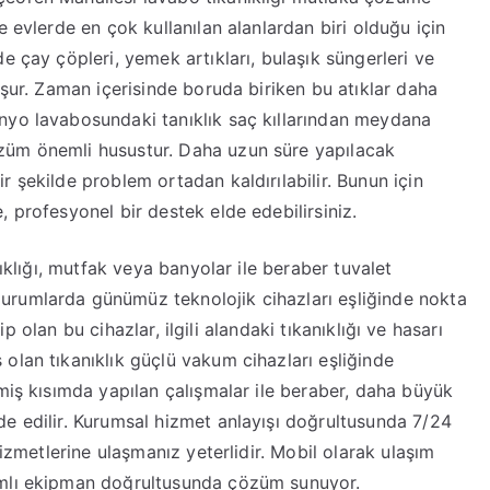
e evlerde en çok kullanılan alanlardan biri olduğu için
e çay çöpleri, yemek artıkları, bulaşık süngerleri ve
uşur. Zaman içerisinde boruda biriken bu atıklar daha
nyo lavabosundaki tanıklık saç kıllarından meydana
züm önemli husustur. Daha uzun süre yapılacak
 şekilde problem ortadan kaldırılabilir. Bunun için
 profesyonel bir destek elde edebilirsiniz.
nıklığı, mutfak veya banyolar ile beraber tuvalet
urumlarda günümüz teknolojik cihazları eşliğinde nokta
hip olan bu cihazlar, ilgili alandaki tıkanıklığı ve hasarı
olan tıkanıklık güçlü vakum cihazları eşliğinde
miş kısımda yapılan çalışmalar ile beraber, daha büyük
e edilir. Kurumsal hizmet anlayışı doğrultusunda 7/24
hizmetlerine ulaşmanız yeterlidir. Mobil olarak ulaşım
ımlı ekipman doğrultusunda çözüm sunuyor.