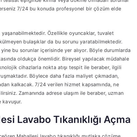
lı tesisat eşliğinde kırma veya dökme olmadan sorunlar
erseniz 7/24 bu konuda profesyonel bir çözüm elde
ı yaşanabilmektedir. Özellikle oyuncaklar, tuvalet
 dökülmeyen bulaşıklar da bu sorunu yaratabilmektedir.
yine bu sorunlar içerisinde yer alıyor. Böyle durumlarda
asında oldukça önemlidir. Bireysel yapılacak müdahale
olojik cihazlarla nokta atışı tespit ile beraber, ilgili
vuşmaktadır. Böylece daha fazla maliyet çıkmadan,
rtadan kalkacak. 7/24 verilen hizmet kapsamında, ne
ilirsiniz. Zamanında adrese ulaşım ile beraber, uzman
 kavuşur.
esi Lavabo Tıkanıklığı Açma
çeören Mahallesi lavabo tıkanıklığı mutlaka çözüme