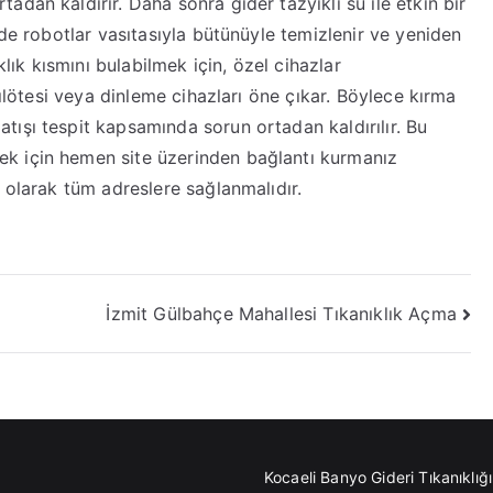
dan kaldırır. Daha sonra gider tazyikli su ile etkin bir
lde robotlar vasıtasıyla bütünüyle temizlenir ve yeniden
anıklık kısmını bulabilmek için, özel cihazlar
zılötesi veya dinleme cihazları öne çıkar. Böylece kırma
ışı tespit kapsamında sorun ortadan kaldırılır. Bu
k için hemen site üzerinden bağlantı kurmanız
 olarak tüm adreslere sağlanmalıdır.
İzmit Gülbahçe Mahallesi Tıkanıklık Açma
Kocaeli Banyo Gideri Tıkanıklı