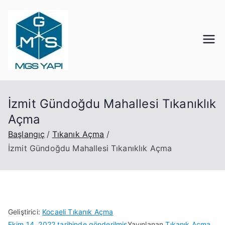
İçeriğe
geç
Mgs Yapı
Kocaeli Tıkanık Açma
İzmit Gündoğdu Mahallesi Tıkanıklık
Açma
Başlangıç
Tıkanık Açma
İzmit Gündoğdu Mahallesi Tıkanıklık Açma
Geliştirici:
Kocaeli Tıkanık Açma
Ekim 14, 2022
tarihinde gönderilmiş
Yayınlanan
Tıkanık Açma