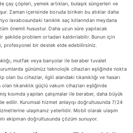
e çay çöpleri, yemek artıkları, bulaşık süngerleri ve
uşur. Zaman içerisinde boruda biriken bu atıklar daha
nyo lavabosundaki tanıklık saç kıllarından meydana
züm önemli husustur. Daha uzun süre yapılacak
 şekilde problem ortadan kaldırılabilir. Bunun için
 profesyonel bir destek elde edebilirsiniz.
nıklığı, mutfak veya banyolar ile beraber tuvalet
urumlarda günümüz teknolojik cihazları eşliğinde nokta
hip olan bu cihazlar, ilgili alandaki tıkanıklığı ve hasarı
olan tıkanıklık güçlü vakum cihazları eşliğinde
miş kısımda yapılan çalışmalar ile beraber, daha büyük
e edilir. Kurumsal hizmet anlayışı doğrultusunda 7/24
hizmetlerine ulaşmanız yeterlidir. Mobil olarak ulaşım
ımlı ekipman doğrultusunda çözüm sunuyor.