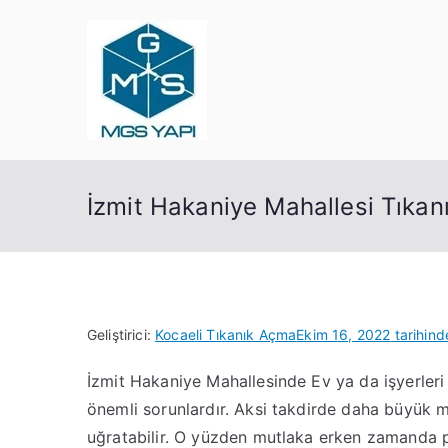
İçeriğe
geç
Mgs Yapı
Kocaeli Tıkanık Açma
İzmit Hakaniye Mahallesi Tıkan
Geliştirici:
Kocaeli Tıkanık Açma
Ekim 16, 2022
tarihind
İzmit Hakaniye Mahallesinde Ev ya da işyerleri
önemli sorunlardır. Aksi takdirde daha büyük m
uğratabilir. O yüzden mutlaka erken zamanda 