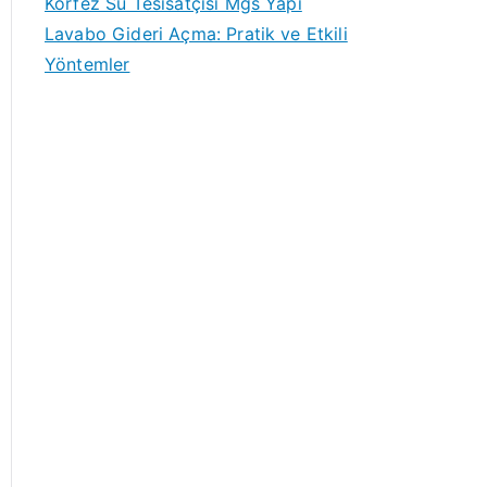
Körfez Su Tesisatçısı Mgs Yapı
Lavabo Gideri Açma: Pratik ve Etkili
Yöntemler