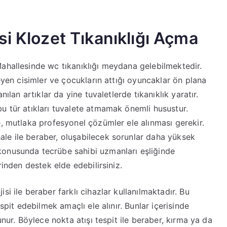
i Klozet Tıkanıklığı Açma
ahallesinde wc tıkanıklığı meydana gelebilmektedir.
meyen cisimler ve çocukların attığı oyuncaklar ön plana
nılan artıklar da yine tuvaletlerde tıkanıklık yaratır.
u tür atıkları tuvalete atmamak önemli husustur.
e, mutlaka profesyonel çözümler ele alınması gerekir.
le ile beraber, oluşabilecek sorunlar daha yüksek
konusunda tecrübe sahibi uzmanları eşliğinde
rinden destek elde edebilirsiniz.
i ile beraber farklı cihazlar kullanılmaktadır. Bu
spit edebilmek amaçlı ele alınır. Bunlar içerisinde
unur. Böylece nokta atışı tespit ile beraber, kırma ya da