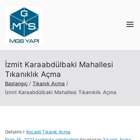
İçeriğe
geç
Mgs Yapı
Kocaeli Tıkanık Açma
İzmit Karaabdülbaki Mahallesi
Tıkanıklık Açma
Başlangıç
Tıkanık Açma
İzmit Karaabdülbaki Mahallesi Tıkanıklık Açma
Geliştirici:
Kocaeli Tıkanık Açma
Ekim 16, 2022
tarihinde gönderilmiş
Yayınlanan
Tıkanık Açma