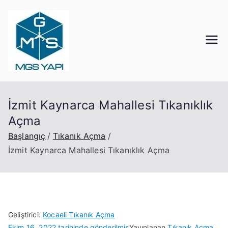
İçeriğe
geç
Mgs Yapı
Kocaeli Tıkanık Açma
İzmit Kaynarca Mahallesi Tıkanıklık
Açma
Başlangıç
Tıkanık Açma
İzmit Kaynarca Mahallesi Tıkanıklık Açma
Geliştirici:
Kocaeli Tıkanık Açma
Ekim 16, 2022
tarihinde gönderilmiş
Yayınlanan
Tıkanık Açma