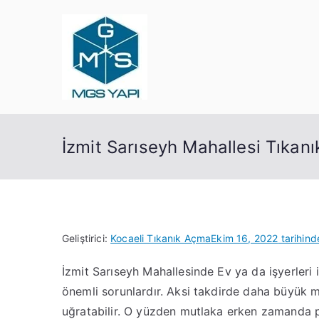
İçeriğe
geç
Mgs Yapı
Kocaeli Tıkanık Açma
İzmit Sarıseyh Mahallesi Tıkan
Geliştirici:
Kocaeli Tıkanık Açma
Ekim 16, 2022
tarihind
İzmit Sarıseyh Mahallesinde Ev ya da işyerleri
önemli sorunlardır. Aksi takdirde daha büyük m
uğratabilir. O yüzden mutlaka erken zamanda 