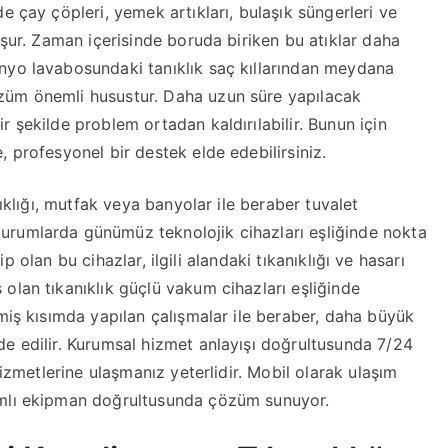
e çay çöpleri, yemek artıkları, bulaşık süngerleri ve
uşur. Zaman içerisinde boruda biriken bu atıklar daha
nyo lavabosundaki tanıklık saç kıllarından meydana
züm önemli husustur. Daha uzun süre yapılacak
 şekilde problem ortadan kaldırılabilir. Bunun için
 profesyonel bir destek elde edebilirsiniz.
nıklığı, mutfak veya banyolar ile beraber tuvalet
urumlarda günümüz teknolojik cihazları eşliğinde nokta
hip olan bu cihazlar, ilgili alandaki tıkanıklığı ve hasarı
olan tıkanıklık güçlü vakum cihazları eşliğinde
miş kısımda yapılan çalışmalar ile beraber, daha büyük
e edilir. Kurumsal hizmet anlayışı doğrultusunda 7/24
hizmetlerine ulaşmanız yeterlidir. Mobil olarak ulaşım
ımlı ekipman doğrultusunda çözüm sunuyor.