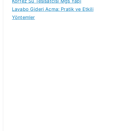
Körfez Su Tesisatçısı Mgs Yapı
Lavabo Gideri Açma: Pratik ve Etkili
Yöntemler