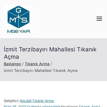
İçeriğe
geç
Mgs Yapı
Kocaeli Tıkanık Açma
İzmit Terzibayırı Mahallesi Tıkanık
Açma
Başlangıç
Tıkanık Açma
İzmit Terzibayırı Mahallesi Tıkanık Açma
Geliştirici:
Kocaeli Tıkanık Açma
Ekim 16, 2022
tarihinde gönderilmiş
Yayınlanan
Tıkanık Açma