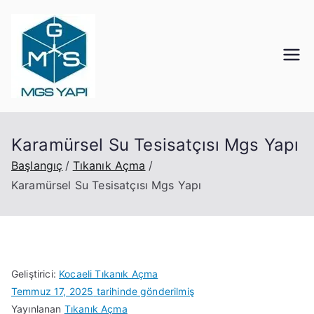
İçeriğe
geç
Mgs Yapı
Kocaeli Tıkanık Açma
Karamürsel Su Tesisatçısı Mgs Yapı
Başlangıç
Tıkanık Açma
Karamürsel Su Tesisatçısı Mgs Yapı
Geliştirici:
Kocaeli Tıkanık Açma
Temmuz 17, 2025
tarihinde gönderilmiş
Yayınlanan
Tıkanık Açma