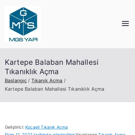
İçeriğe
geç
Mgs Yapı
Kocaeli Tıkanık Açma
Kartepe Balaban Mahallesi
Tıkanıklık Açma
Başlangıç
Tıkanık Açma
Kartepe Balaban Mahallesi Tıkanıklık Açma
Geliştirici:
Kocaeli Tıkanık Açma
Ekim 11, 2022
tarihinde gönderilmiş
Yayınlanan
Tıkanık Açma