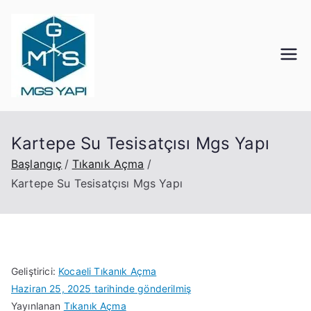
İçeriğe
geç
Mgs Yapı
Kocaeli Tıkanık Açma
Kartepe Su Tesisatçısı Mgs Yapı
Başlangıç
Tıkanık Açma
Kartepe Su Tesisatçısı Mgs Yapı
Geliştirici:
Kocaeli Tıkanık Açma
Haziran 25, 2025
tarihinde gönderilmiş
Yayınlanan
Tıkanık Açma