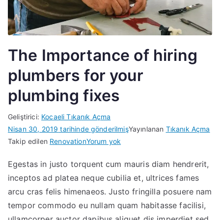
The Importance of hiring
plumbers for your
plumbing fixes
Geliştirici:
Kocaeli Tıkanık Açma
Nisan 30, 2019
tarihinde gönderilmiş
Yayınlanan
Tıkanık Açma
The
Takip edilen
Renovation
Yorum yok
Importance
Egestas in justo torquent cum mauris diam hendrerit,
of
inceptos ad platea neque cubilia et, ultrices fames
hiring
plumbers
arcu cras felis himenaeos. Justo fringilla posuere nam
for
tempor commodo eu nullam quam habitasse facilisi,
your
ullamcorper auctor dapibus aliquet dis imperdiet sed