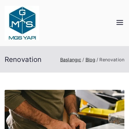
İçeriğe
geç
Mgs Yapı
Kocaeli Tıkanık Açma
Renovation
Başlangıç
Blog
Renovation