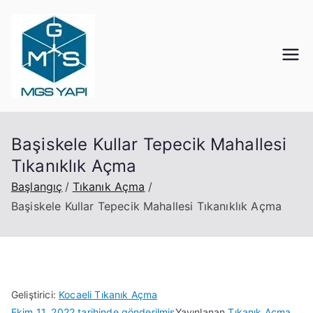
İçeriğe
geç
Mgs Yapı
Kocaeli Tıkanık Açma
Başiskele Kullar Tepecik Mahallesi
Tıkanıklık Açma
Başlangıç
Tıkanık Açma
Başiskele Kullar Tepecik Mahallesi Tıkanıklık Açma
Geliştirici:
Kocaeli Tıkanık Açma
Ekim 11, 2022
tarihinde gönderilmiş
Yayınlanan
Tıkanık Açma