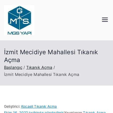
İçeriğe
geç
Mgs Yapı
Kocaeli Tıkanık Açma
İzmit Mecidiye Mahallesi Tıkanık
Açma
Başlangıç
Tıkanık Açma
İzmit Mecidiye Mahallesi Tıkanık Açma
Geliştirici:
Kocaeli Tıkanık Açma
Ekim 16, 2022
tarihinde gönderilmiş
Yayınlanan
Tıkanık Açma