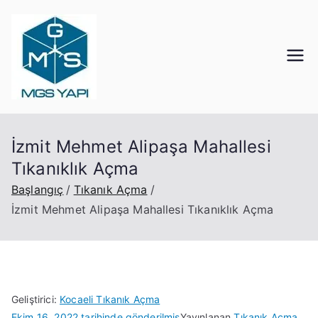
İçeriğe
geç
Mgs Yapı
Kocaeli Tıkanık Açma
İzmit Mehmet Alipaşa Mahallesi
Tıkanıklık Açma
Başlangıç
Tıkanık Açma
İzmit Mehmet Alipaşa Mahallesi Tıkanıklık Açma
Geliştirici:
Kocaeli Tıkanık Açma
Ekim 16, 2022
tarihinde gönderilmiş
Yayınlanan
Tıkanık Açma