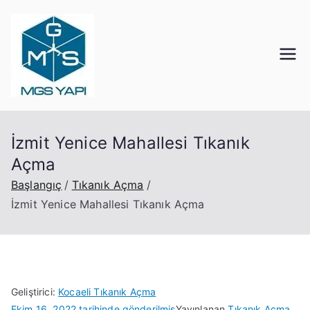
İçeriğe
geç
Mgs Yapı
Kocaeli Tıkanık Açma
İzmit Yenice Mahallesi Tıkanık
Açma
Başlangıç
Tıkanık Açma
İzmit Yenice Mahallesi Tıkanık Açma
Geliştirici:
Kocaeli Tıkanık Açma
Ekim 16, 2022
tarihinde gönderilmiş
Yayınlanan
Tıkanık Açma