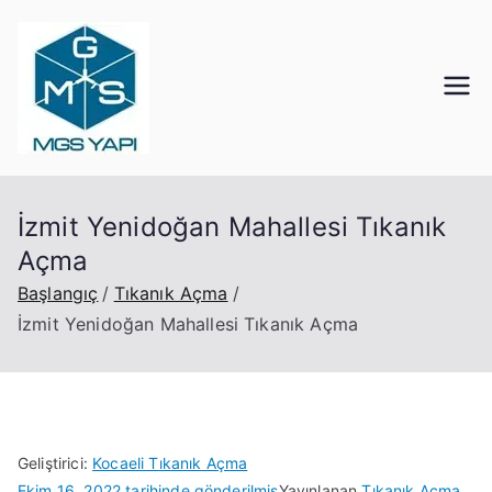
İçeriğe
geç
Mgs Yapı
Kocaeli Tıkanık Açma
İzmit Yenidoğan Mahallesi Tıkanık
Açma
Başlangıç
Tıkanık Açma
İzmit Yenidoğan Mahallesi Tıkanık Açma
Geliştirici:
Kocaeli Tıkanık Açma
Ekim 16, 2022
tarihinde gönderilmiş
Yayınlanan
Tıkanık Açma