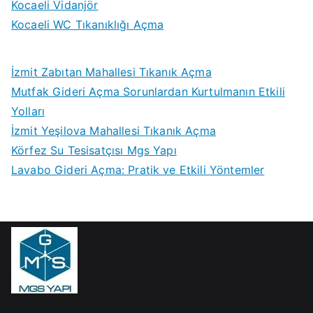
Kocaeli Vidanjör
Kocaeli WC Tıkanıklığı Açma
İzmit Zabıtan Mahallesi Tıkanık Açma
Mutfak Gideri Açma Sorunlardan Kurtulmanın Etkili
Yolları
İzmit Yeşilova Mahallesi Tıkanık Açma
Körfez Su Tesisatçısı Mgs Yapı
Lavabo Gideri Açma: Pratik ve Etkili Yöntemler