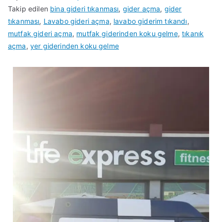
Takip edilen
bina gideri tıkanması
,
gider açma
,
gider
tıkanması
,
Lavabo gideri açma
,
lavabo giderim tıkandı
,
mutfak gideri açma
,
mutfak giderinden koku gelme
,
tıkanık
açma
,
yer giderinden koku gelme