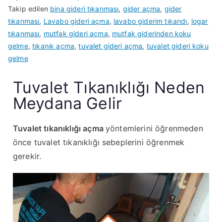
Takip edilen
bina gideri tıkanması
,
gider açma
,
gider
tıkanması
,
Lavabo gideri açma
,
lavabo giderim tıkandı
,
logar
tıkanması
,
mutfak gideri açma
,
mutfak giderinden koku
gelme
,
tıkanık açma
,
tuvalet gideri açma
,
tuvalet gideri koku
gelme
Tuvalet Tıkanıklığı Neden
Meydana Gelir
Tuvalet tıkanıklığı açma
yöntemlerini öğrenmeden
önce tuvalet tıkanıklığı sebeplerini öğrenmek
gerekir.